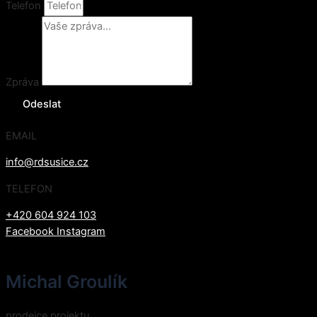
Telefon
Zpráva
Odeslat
EMAIL
info@rdsusice.cz
TELEFON
+420 604 924 103
Facebook
Instagram
Michal Groulík
prodejce projektu