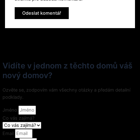
Vidíte v jednom z těchto domů váš
nový domov?
Ozvěte se, zodpovím vám všechny otázky a předám detailní
podklady.
Jméno
Co vás zajímá?
Email