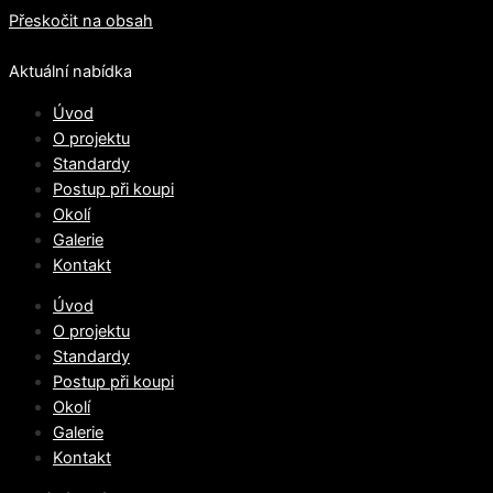
Přeskočit na obsah
Aktuální nabídka
Úvod
O projektu
Standardy
Postup při koupi
Okolí
Galerie
Kontakt
Úvod
O projektu
Standardy
Postup při koupi
Okolí
Galerie
Kontakt